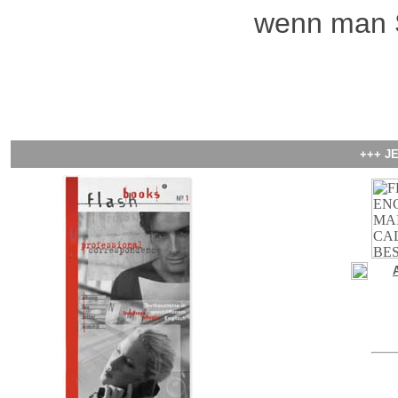
wenn man S
+++ J