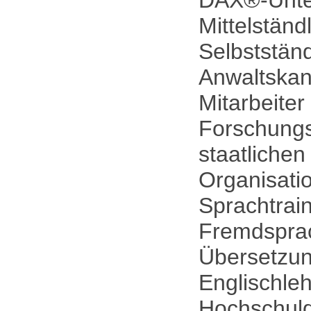
DAX®-Unte
Mittelständl
Selbstständ
Anwaltskan
Mitarbeiter
Forschungs
staatlichen
Organisati
Sprachtrain
Fremdsprac
Übersetzun
Englischle
Hochschul