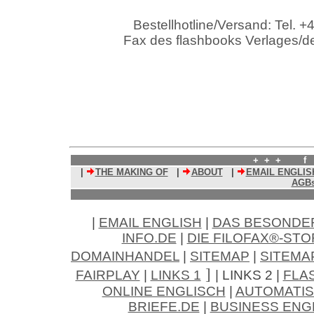
Bestellhotline/Versand: Tel. +
Fax des flashbooks Verlages/d
+ + + f
|
THE MAKING OF
|
ABOUT
|
EMAIL ENGLIS
AGB
|
EMAIL ENGLISH
|
DAS BESONDE
INFO.DE
|
DIE FILOFAX®-STO
DOMAINHANDEL
|
SITEMAP
|
SITEMA
]
FAIRPLAY
|
LINKS 1
| LINKS 2 |
FLA
ONLINE ENGLISCH
|
AUTOMATIS
BRIEFE.DE
|
BUSINESS ENG