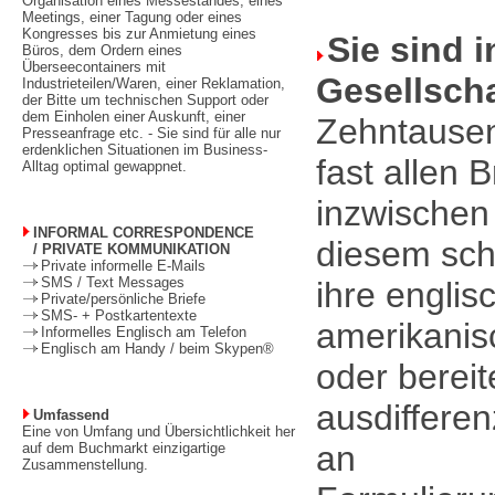
Organisation eines Messestandes, eines
Meetings, einer Tagung oder eines
Kongresses bis zur Anmietung eines
Sie sind i
Büros, dem Ordern eines
Überseecontainers mit
Gesellscha
Industrieteilen/Waren, einer Reklamation,
der Bitte um technischen Support oder
dem Einholen einer Auskunft, einer
Zehntausen
Presseanfrage etc. - Sie sind für alle nur
erdenklichen Situationen im Business-
fast allen 
Alltag optimal gewappnet.
inzwischen 
INFORMAL CORRESPONDENCE
diesem sch
/ PRIVATE KOMMUNIKATION
Private informelle E-Mails
SMS / Text Messages
ihre englis
Private/persönliche Briefe
SMS- + Postkartentexte
amerikanis
Informelles Englisch am Telefon
Englisch am Handy / beim Skypen®
oder bereit
ausdiffere
Umfassend
Eine von Umfang und Übersichtlichkeit her
an
auf dem Buchmarkt einzigartige
Zusammenstellung.