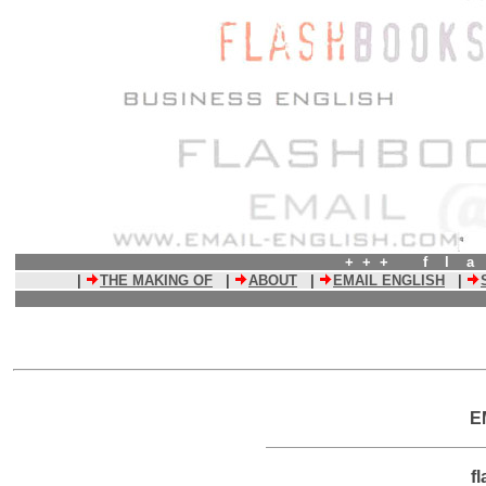
+ + + f l a
|
THE MAKING OF
|
ABOUT
|
EMAIL ENGLISH
|
E
f