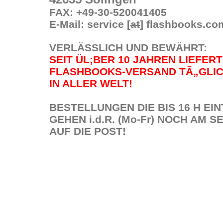
FAX: +49-30-520041405
E-Mail: service [
at
] flashbooks.co
VERLÄSSLICH UND BEWÄHRT:
SEIT ÜL;BER 10 JAHREN LIEFER
FLASHBOOKS-VERSAND TÃ„GLIC
IN ALLER WELT!
BESTELLUNGEN DIE BIS 16 H EI
GEHEN i.d.R. (Mo-Fr) NOCH AM 
AUF DIE POST!