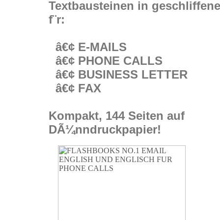
Textbausteinen in geschliffen
f¨r:
â€¢ E-MAILS
â€¢ PHONE CALLS
â€¢ BUSINESS LETTER
â€¢ FAX
Kompakt, 144 Seiten auf
DÃ¼nndruckpapier!